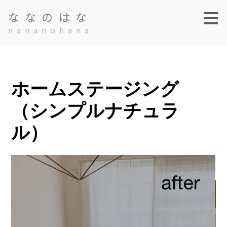
メ
ななのはな
イ
nananohana
ン
の
内
容
へ
進
む
ホームステージング
（シンプルナチュラ
ル）
Home